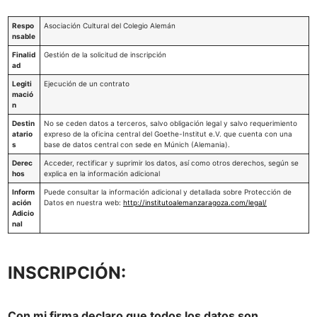
Respo
Asociación Cultural del Colegio Alemán
nsable
Finalid
Gestión de la solicitud de inscripción
ad
Legiti
Ejecución de un contrato
mació
n
Destin
No se ceden datos a terceros, salvo obligación legal y salvo requerimiento
atario
expreso de la oficina central del Goethe-Institut e.V. que cuenta con una
s
base de datos central con sede en Múnich (Alemania).
Derec
Acceder, rectificar y suprimir los datos, así como otros derechos, según se
hos
explica en la información adicional
Inform
Puede consultar la información adicional y detallada sobre Protección de
ación
Datos en nuestra web:
http://institutoalemanzaragoza.com/legal/
Adicio
nal
INSCRIPCIÓN:
Con mi firma declaro que todos los datos son